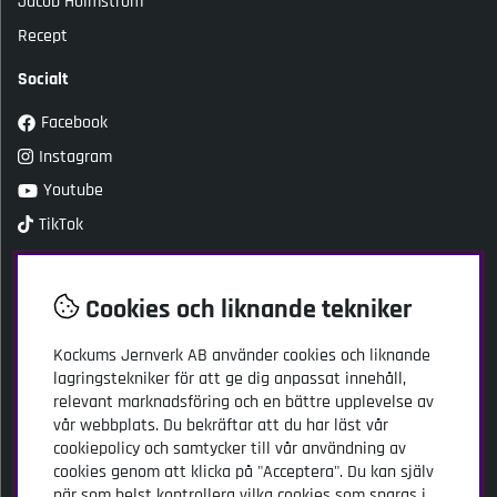
Jacob Holmström
Recept
Socialt
Facebook
Instagram
Youtube
TikTok
Kundtjänst
Cookies och liknande tekniker
Kockums Jernverk AB
Adress: Stansgatan 2
Kockums Jernverk AB
använder cookies och liknande
334 32 Anderstorp
lagringstekniker för att ge dig anpassat innehåll,
relevant marknadsföring och en bättre upplevelse av
kundservice@kockumsjernverk.se
vår webbplats. Du bekräftar att du har läst vår
Tel: 020-103141
cookiepolicy och samtycker till vår användning av
Öppettider:
cookies genom att klicka på "Acceptera". Du kan själv
måndag-torsdag 9.00-16.00
när som helst kontrollera vilka cookies som sparas i