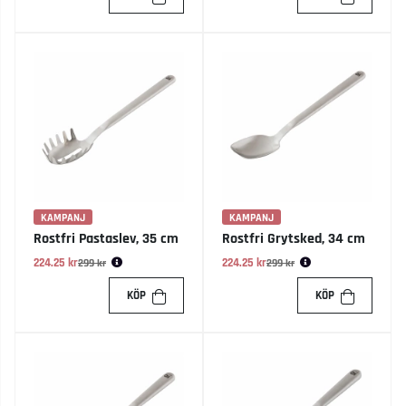
KAMPANJ
KAMPANJ
Rostfri Pastaslev, 35 cm
Rostfri Grytsked, 34 cm
224.25 kr
Ordinarie pris:
224.25 kr
Ordinarie pris:
299 kr
299 kr
KÖP
KÖP