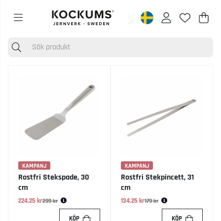
Varu
Anta
.
KAMPANJ
KAMPANJ
Rostfri Stekspade, 30
Rostfri Stekpincett, 31
cm
cm
224.25 kr
Ordinarie pris:
134.25 kr
Ordinarie pris:
299 kr
179 kr
KÖP
KÖP