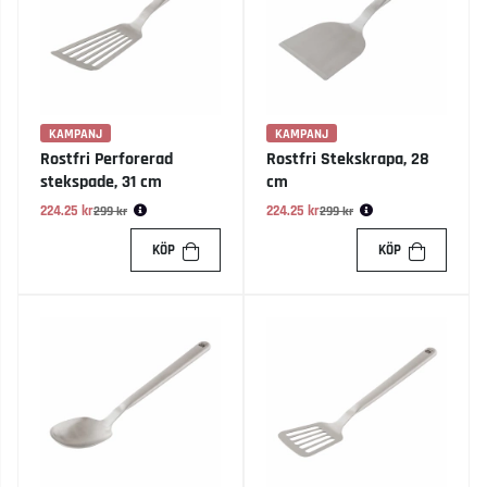
KAMPANJ
KAMPANJ
Rostfri Perforerad
Rostfri Stekskrapa, 28
stekspade, 31 cm
cm
224.25 kr
Ordinarie pris:
224.25 kr
Ordinarie pris:
299 kr
299 kr
KÖP
KÖP