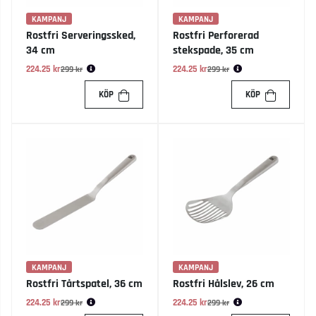
KAMPANJ
KAMPANJ
Rostfri Serveringssked,
Rostfri Perforerad
34 cm
stekspade, 35 cm
224.25 kr
Ordinarie pris:
224.25 kr
Ordinarie pris:
299 kr
299 kr
KÖP
KÖP
KAMPANJ
KAMPANJ
Rostfri Tårtspatel, 36 cm
Rostfri Hålslev, 26 cm
224.25 kr
Ordinarie pris:
224.25 kr
Ordinarie pris:
299 kr
299 kr