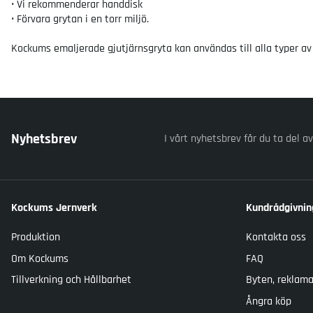
• Vi rekommenderar handdisk
• Förvara grytan i en torr miljö.
Kockums emaljerade gjutjärnsgryta kan användas till alla typer av 
Nyhetsbrev
I vårt nyhetsbrev får du ta del a
Kockums Jernverk
Kundrådgivnin
Produktion
Kontakta oss
Om Kockums
FAQ
Tillverkning och Hållbarhet
Byten, reklama
Ångra köp