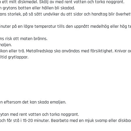
 ett milt diskmedel. Skölj av med rent vatten och torka noggrant.
n grytans botten eller hällen bli skadad.
tans storlek, på så sätt undviker du att sidor och handtag blir överhe
minuter på en lägre temperatur tills den uppnått medelhög eller hög 
ns risk att maten bränns.
aljen.
likon eller trä. Metallredskap ska användas med försiktighet. Knivar 
ltid grytlappar.
tten eftersom det kan skada emaljen.
rytan med rent vatten och torka noggrant.
och får stå i 15-20 minuter. Bearbeta med en mjuk svamp eller diskb