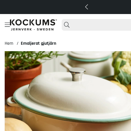
Hem
Emaljerat gjutjärn