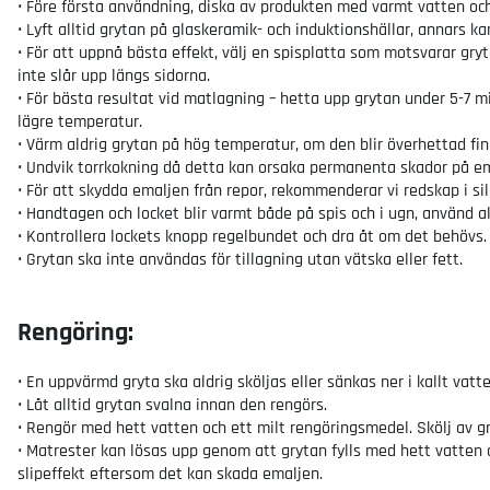
• Före första användning, diska av produkten med varmt vatten och
• Lyft alltid grytan på glaskeramik- och induktionshällar, annars ka
• För att uppnå bästa effekt, välj en spisplatta som motsvarar gry
inte slår upp längs sidorna.
• För bästa resultat vid matlagning – hetta upp grytan under 5-7 
lägre temperatur.
• Värm aldrig grytan på hög temperatur, om den blir överhettad fin
• Undvik torrkokning då detta kan orsaka permanenta skador på em
• För att skydda emaljen från repor, rekommenderar vi redskap i si
• Handtagen och locket blir varmt både på spis och i ugn, använd al
• Kontrollera lockets knopp regelbundet och dra åt om det behövs.
• Grytan ska inte användas för tillagning utan vätska eller fett.
Rengöring:
• En uppvärmd gryta ska aldrig sköljas eller sänkas ner i kallt va
• Låt alltid grytan svalna innan den rengörs.
• Rengör med hett vatten och ett milt rengöringsmedel. Skölj av g
• Matrester kan lösas upp genom att grytan fylls med hett vatten 
slipeffekt eftersom det kan skada emaljen.