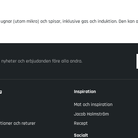
ugnar (utom mikro) och spisar, inklusive gas och induktion. Den kan 
v nyheter och erbjudanden före alla andra.
g
Inspiration
Mat och inspiration
Jacob Holmström
tioner och returer
Recept
Socialt