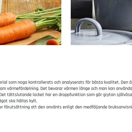
l som noga kontrollerats och analyserats för bästa kvalitet. Den är 
gsam värmefördelning. Det bevarar värmen länge och man kan använda 
 Det tättslutande locket har en droppfunktion som gör grytan självösa
got ska hållas kylt.
er förutsättning att den använts enligt den medföljande bruksanvisni