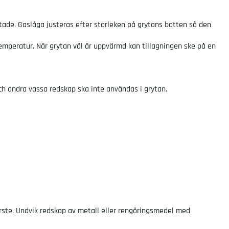
ttade. Gaslåga justeras efter storleken på grytans botten så den
temperatur. När grytan väl är uppvärmd kan tillagningen ske på en
och andra vassa redskap ska inte användas i grytan.
orste. Undvik redskap av metall eller rengöringsmedel med