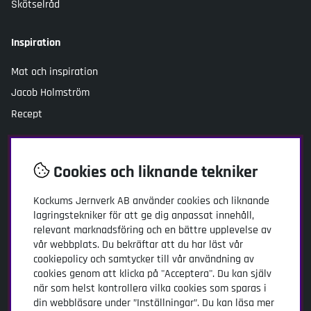
Skötselråd
Inspiration
Mat och inspiration
Jacob Holmström
Recept
Socialt
Facebook
Cookies och liknande tekniker
Instagram
Kockums Jernverk AB
använder cookies och liknande
Youtube
lagringstekniker för att ge dig anpassat innehåll,
relevant marknadsföring och en bättre upplevelse av
TikTok
vår webbplats. Du bekräftar att du har läst vår
cookiepolicy och samtycker till vår användning av
Kundtjänst
cookies genom att klicka på "Acceptera". Du kan själv
när som helst kontrollera vilka cookies som sparas i
Kockums Jernverk AB
din webbläsare under ”Inställningar”. Du kan läsa mer