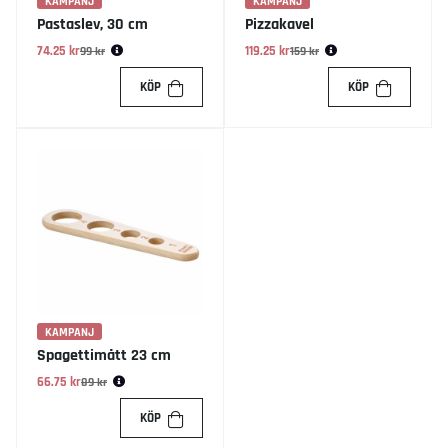
KAMPANJ
KAMPANJ
Pastaslev, 30 cm
Pizzakavel
74.25 kr
Ordinarie pris:
119.25 kr
Ordinarie pris:
99 kr
159 kr
KÖP
KÖP
KAMPANJ
Spagettimått 23 cm
66.75 kr
Ordinarie pris:
89 kr
KÖP