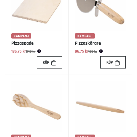
KAMPANJ
KAMPANJ
Pizzaspade
Pizzaskärare
186.75 kr
Ordinarie pris:
96.75 kr
Ordinarie pris:
249 kr
129 kr
KÖP
KÖP