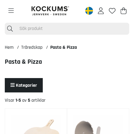
Varu
Anta
.
Hem
Träredskap
Pasta & Pizza
Pasta & Pizza
Kategorier
Visar
1-5
av
5
artiklar
Produkter