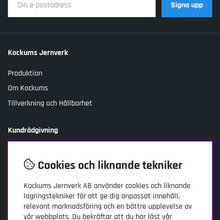
Signa upp
Kockums Jernverk
Produktion
Om Kockums
Tillverkning och Hållbarhet
Kundrådgivning
Kontakta oss
Cookies och liknande tekniker
FAQ
Byten, reklamationer och returer
Kockums Jernverk AB
använder cookies och liknande
Ångra köp
lagringstekniker för att ge dig anpassat innehåll,
relevant marknadsföring och en bättre upplevelse av
Leverans
vår webbplats. Du bekräftar att du har läst vår