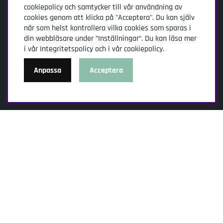
Köpevillkor
cookiepolicy och samtycker till vår användning av
cookies genom att klicka på "Acceptera". Du kan själv
Skötselråd
när som helst kontrollera vilka cookies som sparas i
din webbläsare under ”Inställningar”. Du kan läsa mer
Inspiration
i vår
Integritetspolicy
och i vår
cookiepolicy
.
Mat och inspiration
Anpassa
Acceptera
Jacob Holmström
Recept
Socialt
Facebook
Instagram
Youtube
TikTok
Kundtjänst