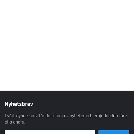
Nyhetsbrev
I vårt nyhetsbrev får du ta del av nyheter och erbjudanden före
alla andra.