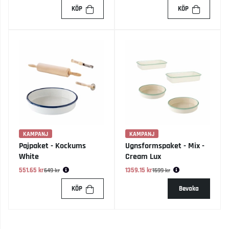
KÖP
KÖP
KAMPANJ
KAMPANJ
Pajpaket - Kockums
Ugnsformspaket - Mix -
White
Cream Lux
551.65 kr
Ordinarie pris:
1359.15 kr
Ordinarie pris:
649 kr
1599 kr
KÖP
Bevaka