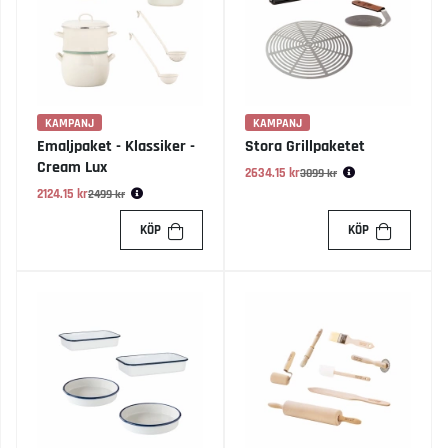
KAMPANJ
KAMPANJ
Emaljpaket - Klassiker -
Stora Grillpaketet
Cream Lux
2634.15 kr
Ordinarie pris:
3099 kr
2124.15 kr
Ordinarie pris:
2499 kr
KÖP
KÖP