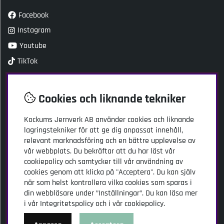
Facebook
Instagram
Youtube
TikTok
Kundtjänst
Cookies och liknande tekniker
Kockums Jernverk AB
Kockums Jernverk AB
använder cookies och liknande
Adress: Stansgatan 2
lagringstekniker för att ge dig anpassat innehåll,
334 32 Anderstorp
relevant marknadsföring och en bättre upplevelse av
vår webbplats. Du bekräftar att du har läst vår
kundservice@kockumsjernverk.se
cookiepolicy och samtycker till vår användning av
Tel: 020-103141
cookies genom att klicka på "Acceptera". Du kan själv
Öppettider:
när som helst kontrollera vilka cookies som sparas i
måndag-torsdag 9.00-16.00
din webbläsare under ”Inställningar”. Du kan läsa mer
fredag 9.00-15.00
i vår
Integritetspolicy
och i vår
cookiepolicy
.