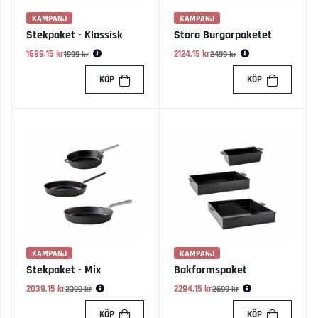
KAMPANJ
KAMPANJ
Stekpaket - Klassisk
Stora Burgarpaketet
1699.15 kr
Ordinarie pris:
2124.15 kr
Ordinarie pris:
1999 kr
2499 kr
KÖP
KÖP
KAMPANJ
KAMPANJ
Stekpaket - Mix
Bakformspaket
2039.15 kr
Ordinarie pris:
2294.15 kr
Ordinarie pris:
2399 kr
2699 kr
KÖP
KÖP