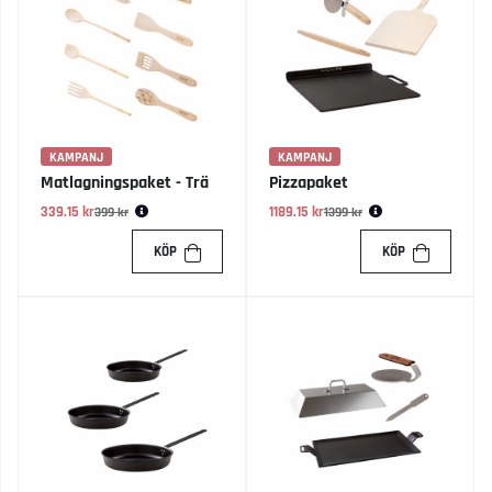
KAMPANJ
KAMPANJ
Matlagningspaket - Trä
Pizzapaket
339.15 kr
Ordinarie pris:
1189.15 kr
Ordinarie pris:
399 kr
1399 kr
KÖP
KÖP