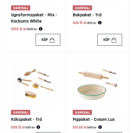
KAMPANJ
KAMPANJ
Ugnsformspaket - Mix -
Bakpaket - Trä
Kockums White
424.15 kr
Ordinarie pris:
499 kr
1359.15 kr
Ordinarie pris:
1599 kr
KÖP
KÖP
KAMPANJ
KAMPANJ
Kökspaket - Trä
Pajpaket - Cream Lux
509.15 kr
Ordinarie pris:
551.65 kr
Ordinarie pris:
599 kr
649 kr