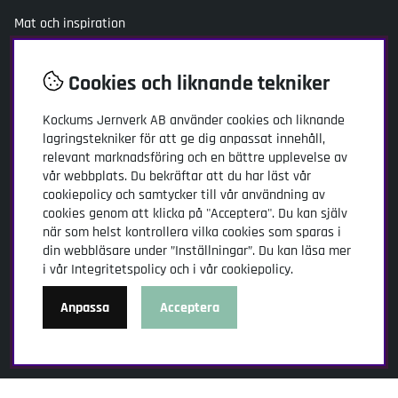
Mat och inspiration
Jacob Holmström
Recept
Cookies och liknande tekniker
Socialt
Kockums Jernverk AB
använder cookies och liknande
lagringstekniker för att ge dig anpassat innehåll,
Facebook
relevant marknadsföring och en bättre upplevelse av
Instagram
vår webbplats. Du bekräftar att du har läst vår
cookiepolicy och samtycker till vår användning av
Youtube
cookies genom att klicka på "Acceptera". Du kan själv
TikTok
när som helst kontrollera vilka cookies som sparas i
din webbläsare under ”Inställningar”. Du kan läsa mer
i vår
Integritetspolicy
och i vår
cookiepolicy
.
Kundtjänst
Anpassa
Acceptera
Kockums Jernverk AB
Adress: Stansgatan 2
334 32 Anderstorp
kundservice@kockumsjernverk.se