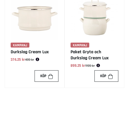
KAMPANJ
KAMPANJ
Durkslag Cream Lux
Paket Gryta och
Durkslag Cream Lux
374.25 kr
Ordinarie pris:
499 kr
899.25 kr
Ordinarie pris:
1199 kr
KÖP
KÖP