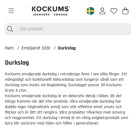
Varu
Anta
.
Hem
Emaljerat Stål
Durkslag
Durkslag
Kockums emaljerade durkslag i retrodesign finns i sex olika färger. Ett
mångsidigt och funktionellt köksredskap som fungerar såväl som ett
durkslag som insats vid ångkokning. Durkslaget passar till Kockums
Gryta 4 Liter.
Kockums emaljerade durkslag är en dekorativ detalj i köket, låt det
hänga framme när det inte används. Våra emaljerade durkslag har
dubbla lager högkvalitativ emalj som står effektivt emot smuts och
fläckar och är lätt att rengöra. Våra produkter tillverkas med omsorg
och noggrannhet. Ett durkslag i emalj är en riktig evighetsprodukt som
bara blir vackrare med tiden och håller i generationer.