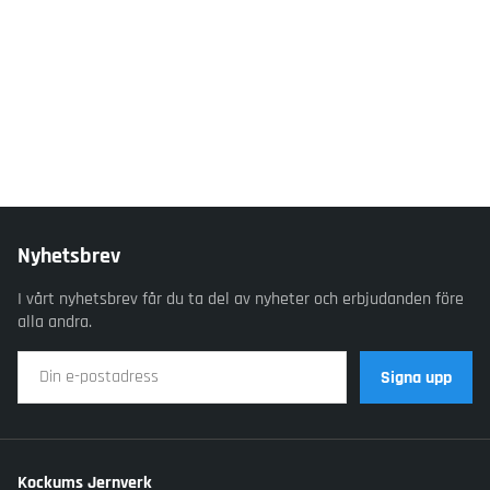
Nyhetsbrev
I vårt nyhetsbrev får du ta del av nyheter och erbjudanden före
alla andra.
Signa upp
Kockums Jernverk