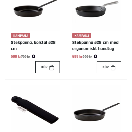
KAMPANJ
KAMPANJ
Stekpanna, kolstål ø28
Stekpanna ø28 cm med
cm
ergonomiskt handtag
599 kr
Ordinarie pris:
699 kr
Ordinarie pris:
799 kr
899 kr
KÖP
KÖP