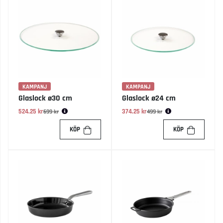
KAMPANJ
KAMPANJ
Glaslock ø30 cm
Glaslock ø24 cm
524.25 kr
Ordinarie pris:
374.25 kr
Ordinarie pris:
699 kr
499 kr
KÖP
KÖP