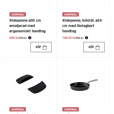
KAMPANJ
KAMPANJ
Stekpanna ø30 cm
Stekpanna, kolstål, ø24
emaljerad med
cm med löstagbart
ergonomiskt handtag
handtag
899 kr
Ordinarie pris:
748.50 kr
Ordinarie pris:
1199 kr
998 kr
KÖP
KÖP
KAMPANJ
KAMPANJ