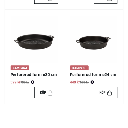
KAMPANJ
KAMPANJ
Perforerad form ø30 cm
Perforerad form ø24 cm
599 kr
Ordinarie pris:
449 kr
Ordinarie pris:
799 kr
599 kr
KÖP
KÖP