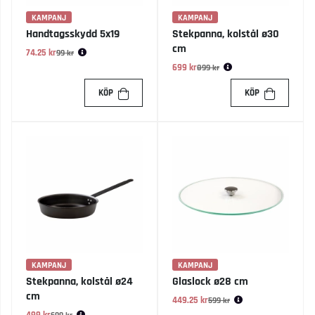
KAMPANJ
KAMPANJ
Handtagsskydd 5x19
Stekpanna, kolstål ø30
cm
74.25 kr
Ordinarie pris:
99 kr
699 kr
Ordinarie pris:
899 kr
KÖP
KÖP
KAMPANJ
KAMPANJ
Stekpanna, kolstål ø24
Glaslock ø28 cm
cm
449.25 kr
Ordinarie pris:
599 kr