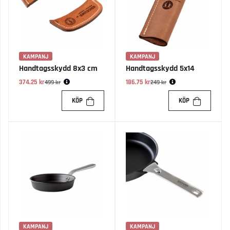
KAMPANJ
KAMPANJ
Handtagsskydd 8x3 cm
Handtagsskydd 5x14
374.25 kr
Ordinarie pris:
186.75 kr
Ordinarie pris:
499 kr
249 kr
KÖP
KÖP
KAMPANJ
KAMPANJ