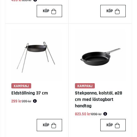
499 kr
Ordinarie pris:
699 kr
KÖP
KÖP
KAMPANJ
KAMPANJ
Eldställning 37 cm
Stekpanna, kolstål, ø28
cm med löstagbart
299 kr
Ordinarie pris:
399 kr
handtag
823.50 kr
Ordinarie pris:
1098 kr
KÖP
KÖP