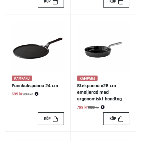
KÖP
KÖP
KAMPANJ
KAMPANJ
Pannkakspanna 24 cm
Stekpanna ø28 cm
emaljerad med
699 kr
Ordinarie pris:
899 kr
ergonomiskt handtag
799 kr
Ordinarie pris:
1099 kr
KÖP
KÖP