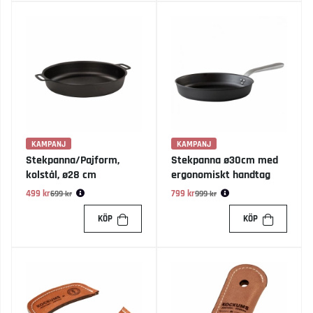
KAMPANJ
KAMPANJ
Stekpanna/Pajform,
Stekpanna ø30cm med
kolstål, ø28 cm
ergonomiskt handtag
499 kr
Ordinarie pris:
799 kr
Ordinarie pris:
699 kr
999 kr
KÖP
KÖP