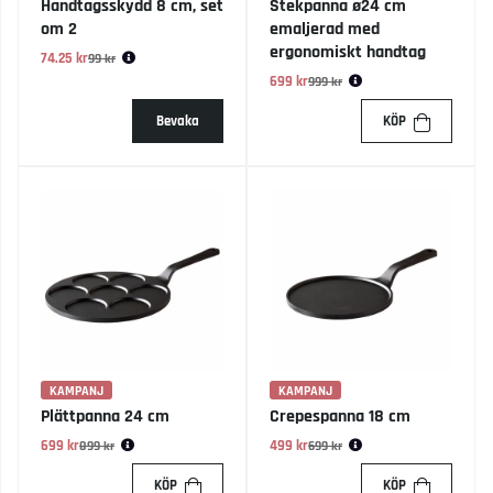
Handtagsskydd 8 cm, set
Stekpanna ø24 cm
om 2
emaljerad med
ergonomiskt handtag
74.25 kr
Ordinarie pris:
99 kr
699 kr
Ordinarie pris:
999 kr
Bevaka
KÖP
KAMPANJ
KAMPANJ
Plättpanna 24 cm
Crepespanna 18 cm
699 kr
Ordinarie pris:
499 kr
Ordinarie pris:
899 kr
699 kr
KÖP
KÖP