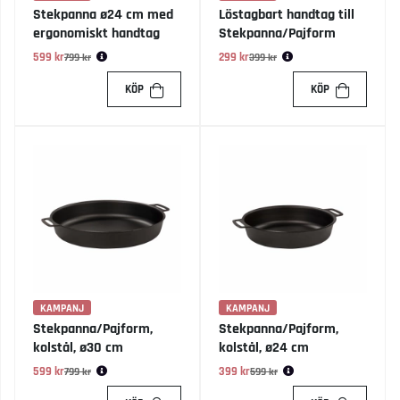
Stekpanna ø24 cm med
Löstagbart handtag till
ergonomiskt handtag
Stekpanna/Pajform
599 kr
Ordinarie pris:
299 kr
Ordinarie pris:
799 kr
399 kr
KÖP
KÖP
KAMPANJ
KAMPANJ
Stekpanna/Pajform,
Stekpanna/Pajform,
kolstål, ø30 cm
kolstål, ø24 cm
599 kr
Ordinarie pris:
399 kr
Ordinarie pris:
799 kr
599 kr