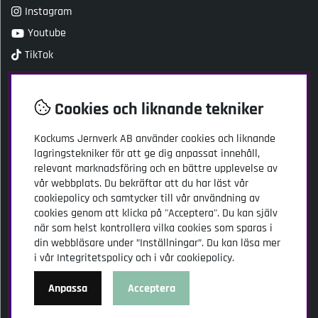
Instagram
Youtube
TikTok
Kundtjänst
Cookies och liknande tekniker
Kockums Jernverk AB
Adress: Stansgatan 2
Kockums Jernverk AB
använder cookies och liknande
334 32 Anderstorp
lagringstekniker för att ge dig anpassat innehåll,
relevant marknadsföring och en bättre upplevelse av
kundservice@kockumsjernverk.se
vår webbplats. Du bekräftar att du har läst vår
Tel: 020-103141
cookiepolicy och samtycker till vår användning av
Öppettider:
cookies genom att klicka på "Acceptera". Du kan själv
måndag-torsdag 9.00-16.00
när som helst kontrollera vilka cookies som sparas i
fredag 9.00-15.00
din webbläsare under ”Inställningar”. Du kan läsa mer
i vår
Integritetspolicy
och i vår
cookiepolicy
.
Anpassa
Acceptera
© Kockums Jernverk AB. Vi använder cookies -
läs mer här
.