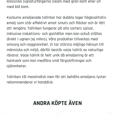
klassiska signaturfärgerna cream med grön kant eller vit
med blå kant.
Kockums emaljerade tallrikar har dubbla lager högkvalitativ
emalj som står effektivt emot smuts och fläckar och är lätt
att rengöra. Tallriken fungerar på alla sorters spisar,
inklusive induktions- och gashällar men kan också ställas
direkt i ugnen (ej mikro). Våra produkter tillverkas med
omsorg och noggrannhet. Vi tar största möjliga hänsyn till
människa och miljö, därför består varje tallrik av naturliga
råvaror. Varje tallrik är helt unik då emaljering är ett
hantverk som kan medföra små färgskiftningar och
ojämnheter.
Tallriken tål maskindisk men för att behålla emaljens lyster
rekommenderar vi handdisk.
ANDRA KÖPTE ÄVEN