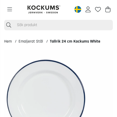
Varu
Anta
.
Hem
Emaljerat Stål
Tallrik 24 cm Kockums White
Produktbilder Tallrik 24 cm Kockums White