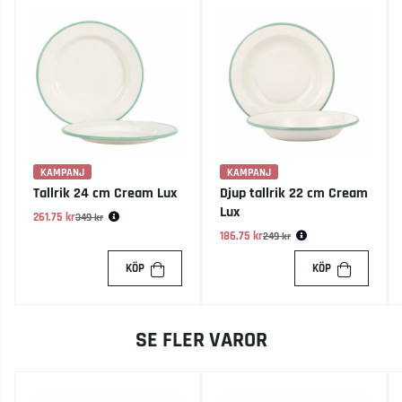
KAMPANJ
KAMPANJ
Tallrik 24 cm Cream Lux
Djup tallrik 22 cm Cream
Lux
261.75 kr
Ordinarie pris:
349 kr
186.75 kr
Ordinarie pris:
249 kr
KÖP
KÖP
SE FLER VAROR