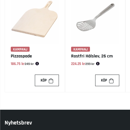
KAMPANJ
KAMPANJ
Pizzaspade
Rostfri Hålslev, 26 cm
186.75 kr
Ordinarie pris:
224.25 kr
Ordinarie pris:
249 kr
299 kr
KÖP
KÖP
Nyhetsbrev