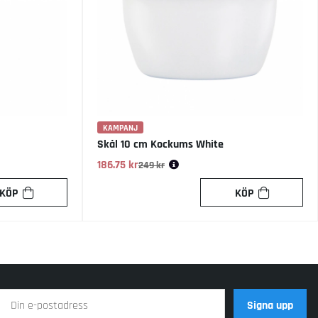
KAMPANJ
Skål 10 cm Kockums White
186.75 kr
Ordinarie pris:
249 kr
KÖP
KÖP
Signa upp