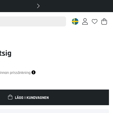
Va
An
.
tsig
r innan prissänkning
LÄGG I KUNDVAGNEN