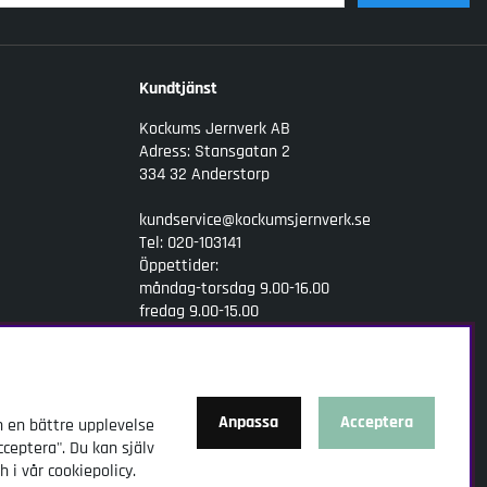
Kundtjänst
Kockums Jernverk AB
Adress: Stansgatan 2
334 32 Anderstorp
kundservice@kockumsjernverk.se
Tel: 020-103141
Öppettider:
måndag-torsdag 9.00-16.00
fredag 9.00-15.00
Anpassa
Acceptera
h en bättre upplevelse
cceptera". Du kan själv
h i vår
cookiepolicy
.