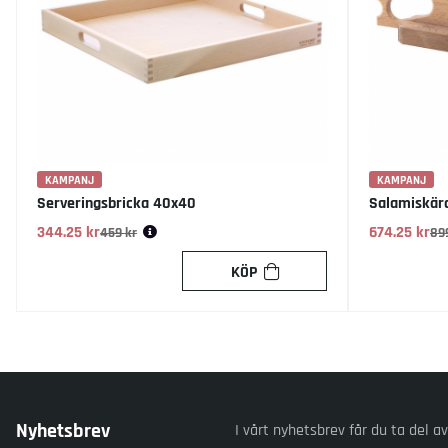
KAMPANJ
KAMPANJ
Serveringsbricka 40x40
Salamiskär
344.25 kr
Ordinarie pris:
674.25 kr
Ordinarie pr
459 kr
89
KÖP
Nyhetsbrev
I vårt nyhetsbrev får du ta del a