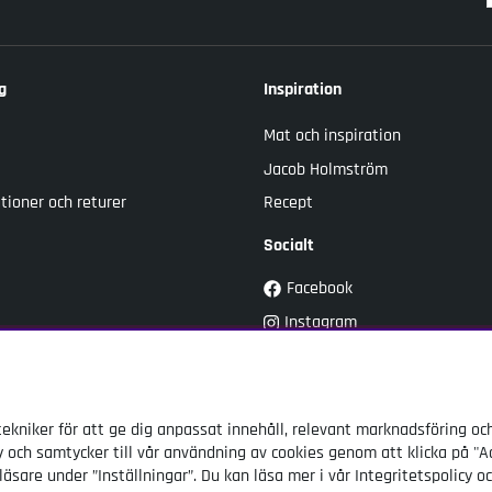
g
Inspiration
Mat och inspiration
Jacob Holmström
tioner och returer
Recept
Socialt
Facebook
Instagram
Youtube
TikTok
ekniker för att ge dig anpassat innehåll, relevant marknadsföring oc
y och samtycker till vår användning av cookies genom att klicka på "A
läsare under ”Inställningar”. Du kan läsa mer i vår
Integritetspolicy
oc
© Kockums Jernverk AB. Vi använder cookies -
läs mer här
.