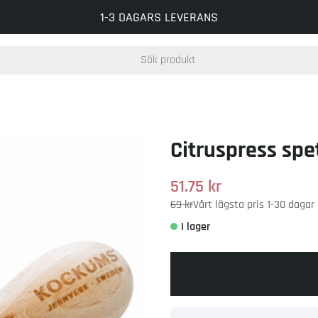
FRI FRAKT VID BESTÄLLNING ÖVER 500 KR
1-3 DAGARS LEVERANS
Citruspress spe
51.75
kr
69 kr
Vårt lägsta pris 1-30 daga