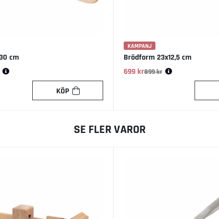
KAMPANJ
 30 cm
Brödform 23x12,5 cm
is:
699 kr
Ordinarie pris:
899 kr
KÖP
SE FLER VAROR