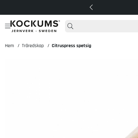
Hem
Träredskap
Citruspress spetsig
Produktbilder Citruspress spetsig