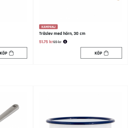
KAMPANJ
Träslev med hörn, 30 cm
51.75 kr
Ordinarie pris:
69 kr
KÖP
KÖP