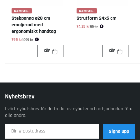
KAMPANJ
KAMPANJ
Stekpanna ø28 cm
Strutform 24x5 cm
emaljerad med
74.25 kr
Ordinarie pris:
99 kr
ergonomiskt handtag
799 kr
Ordinarie pris:
1099 kr
KÖP
KÖP
Nyhetsbrev
I vårt nyhetsbrev får du ta del av nyheter och erbjudanden före
alla andra.
Signa upp