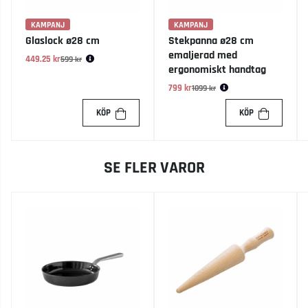
KAMPANJ
KAMPANJ
Glaslock ø28 cm
Stekpanna ø28 cm
emaljerad med
449.25 kr
Ordinarie pris:
599 kr
ergonomiskt handtag
799 kr
Ordinarie pris:
1099 kr
KÖP
KÖP
SE FLER VAROR