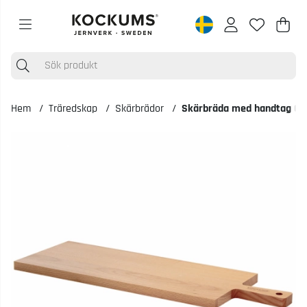
Varu
Anta
.
Hem
Träredskap
Skärbrädor
Skärbräda med handtag 60
Produktbilder Skärbräda med handtag 60x20x2