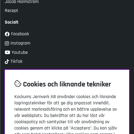
Jacob Holmström
Recept
Socialt
Facebook
Instagram
Youtube
TikTok
Kundtjänst
Cookies och liknande tekniker
Kockums Jernverk AB
Kockums Jernverk AB
använder cookies och liknande
Adress: Stansgatan 2
lagringstekniker för att ge dig anpassat innehåll,
334 32 Anderstorp
relevant marknadsföring och en bättre upplevelse av
vår webbplats. Du bekräftar att du har läst vår
kundservice@kockumsjernverk.se
cookiepolicy och samtycker till vår användning av
Tel: 020-103141
cookies genom att klicka på "Acceptera". Du kan själv
Öppettider: