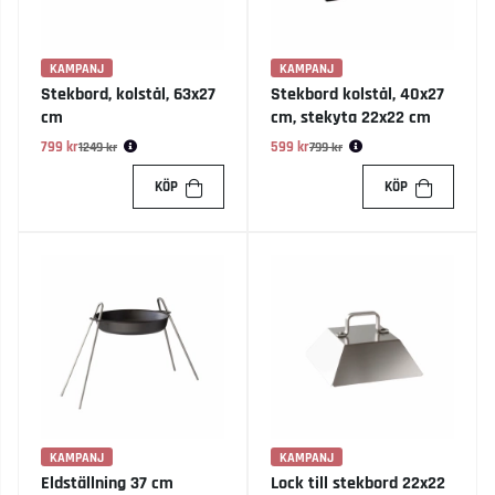
KAMPANJ
KAMPANJ
Stekbord, kolstål, 63x27
Stekbord kolstål, 40x27
cm
cm, stekyta 22x22 cm
799 kr
Ordinarie pris:
599 kr
Ordinarie pris:
1249 kr
799 kr
KÖP
KÖP
KAMPANJ
KAMPANJ
Eldställning 37 cm
Lock till stekbord 22x22