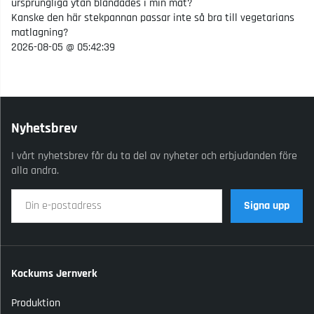
ursprungliga ytan blandades i min mat?
Kanske den här stekpannan passar inte så bra till vegetarians
matlagning?
2026-08-05 @ 05:42:39
Nyhetsbrev
I vårt nyhetsbrev får du ta del av nyheter och erbjudanden före
alla andra.
Signa upp
Kockums Jernverk
Produktion