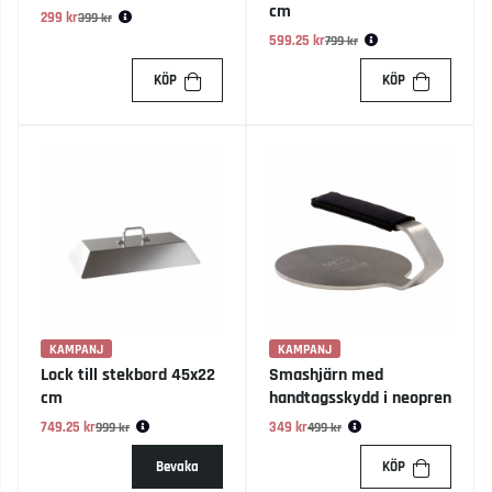
cm
299 kr
Ordinarie pris:
399 kr
599.25 kr
Ordinarie pris:
799 kr
KÖP
KÖP
KAMPANJ
KAMPANJ
Lock till stekbord 45x22
Smashjärn med
cm
handtagsskydd i neopren
749.25 kr
Ordinarie pris:
349 kr
Ordinarie pris:
999 kr
499 kr
Bevaka
KÖP