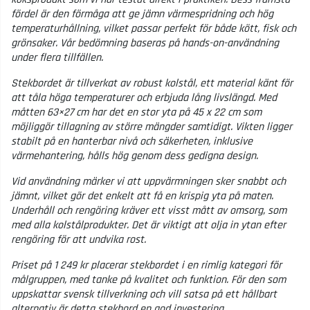
fördel är den förmåga att ge jämn värmespridning och hög
temperaturhållning, vilket passar perfekt för både kött, fisk och
grönsaker. Vår bedömning baseras på hands-on-användning
under flera tillfällen.
Stekbordet är tillverkat av robust kolstål, ett material känt för
att tåla höga temperaturer och erbjuda lång livslängd. Med
måtten 63×27 cm har det en stor yta på 45 x 22 cm som
möjliggör tillagning av större mängder samtidigt. Vikten ligger
stabilt på en hanterbar nivå och säkerheten, inklusive
värmehantering, hålls hög genom dess gedigna design.
Vid användning märker vi att uppvärmningen sker snabbt och
jämnt, vilket gör det enkelt att få en krispig yta på maten.
Underhåll och rengöring kräver ett visst mått av omsorg, som
med alla kolstålprodukter. Det är viktigt att olja in ytan efter
rengöring för att undvika rost.
Priset på 1 249 kr placerar stekbordet i en rimlig kategori för
målgruppen, med tanke på kvalitet och funktion. För den som
uppskattar svensk tillverkning och vill satsa på ett hållbart
alternativ är detta stekbord en god investering.