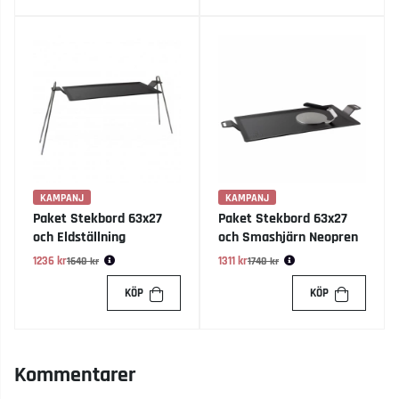
KAMPANJ
KAMPANJ
Paket Stekbord 63x27
Paket Stekbord 63x27
och Eldställning
och Smashjärn Neopren
1236 kr
Ordinarie pris:
1311 kr
Ordinarie pris:
1648 kr
1748 kr
KÖP
KÖP
Kommentarer