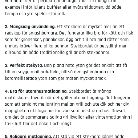
varandra. Det är perfekt när du lagar mat till många, till
exempel inför julens bufféer eller nyårsmiddagen, då både
tempo och yta spelar stor roll.
2. Mångsidig användning.
Ett stekbord är mycket mer än ett
redskap för smashburgare. Det fungerar lika bra för kött och fisk
som för grönsaker, pannkakor, ägg och till och med rätter som
annars kräver flera olika pannor. Stekbordet är betydligt mer
allround än både traditionella grillar och stekpannor.
3. Perfekt stekyta.
Den plana heta ytan gör det enkelt att få
till en snygg maillardeffekt, alltså den gyllenbruna och
karamelliserade ytan som ger maten mycket smak.
4. Bra för utomhusmatlagning.
Stekbordet är många
matälskares favorit när det gäller utematlagning. Det fungerar
som ett smidigt mellanting mellan grill och utekök och ger dig
möjligheten att laga nästan vad som helst utomhus. Oavsett
om det är sommarens soliga grillkvällar eller vintermatlagning i
frisk luft blir det enkelt och roligt.
5. Roligare matlagning.
Att stå vid ett stekbord känns både