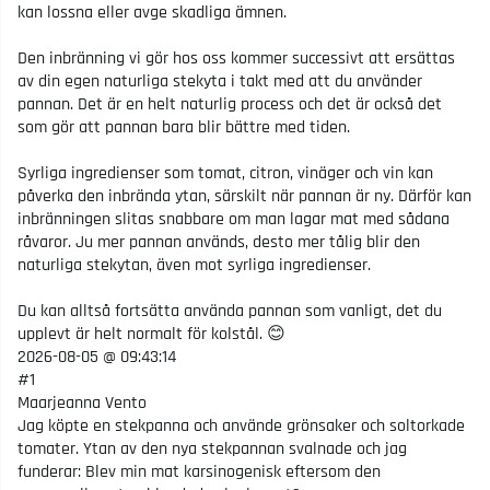
kan lossna eller avge skadliga ämnen.
Den inbränning vi gör hos oss kommer successivt att ersättas
av din egen naturliga stekyta i takt med att du använder
pannan. Det är en helt naturlig process och det är också det
som gör att pannan bara blir bättre med tiden.
Syrliga ingredienser som tomat, citron, vinäger och vin kan
påverka den inbrända ytan, särskilt när pannan är ny. Därför kan
inbränningen slitas snabbare om man lagar mat med sådana
råvaror. Ju mer pannan används, desto mer tålig blir den
naturliga stekytan, även mot syrliga ingredienser.
Du kan alltså fortsätta använda pannan som vanligt, det du
upplevt är helt normalt för kolstål. 😊
2026-08-05 @ 09:43:14
#1
Maarjeanna Vento
Jag köpte en stekpanna och använde grönsaker och soltorkade
tomater. Ytan av den nya stekpannan svalnade och jag
funderar: Blev min mat karsinogenisk eftersom den