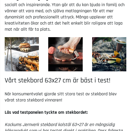
socialt och inspirerande. Ytan gör att du kan bjuda in familj och
vänner att vara med, och själva matlagningen får ett mer
dynamiskt och professionellt uttryck. Många upplever att
kreativiteten ökar och att det helt enkelt blir roligare att laga
mat när allt får ta plats.
Vårt stekbord 63x27 cm är bäst i test!
När konsumentvalet gjorde sitt stora test av stekbord blev
vårat stora stekbord vinnaren!
Läs vad testpanelen tyckte om stekbordet:
Kockums Jernverk stekbord kolstål 63×27 är en mångsidig
köksprodukt som vi har testat direkt i praktiken. Dess främsta