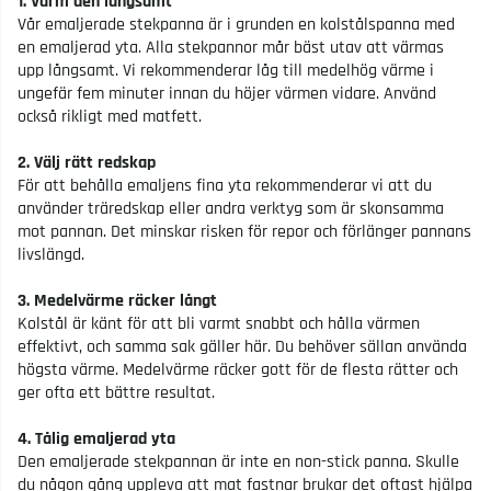
1. Värm den långsamt
Vår emaljerade stekpanna är i grunden en kolstålspanna med
en emaljerad yta. Alla stekpannor mår bäst utav att värmas
upp långsamt. Vi rekommenderar låg till medelhög värme i
ungefär fem minuter innan du höjer värmen vidare. Använd
också rikligt med matfett.
2. Välj rätt redskap
För att behålla emaljens fina yta rekommenderar vi att du
använder träredskap eller andra verktyg som är skonsamma
mot pannan. Det minskar risken för repor och förlänger pannans
livslängd.
3. Medelvärme räcker långt
Kolstål är känt för att bli varmt snabbt och hålla värmen
effektivt, och samma sak gäller här. Du behöver sällan använda
högsta värme. Medelvärme räcker gott för de flesta rätter och
ger ofta ett bättre resultat.
4. Tålig emaljerad yta
Den emaljerade stekpannan är inte en non-stick panna. Skulle
du någon gång uppleva att mat fastnar brukar det oftast hjälpa