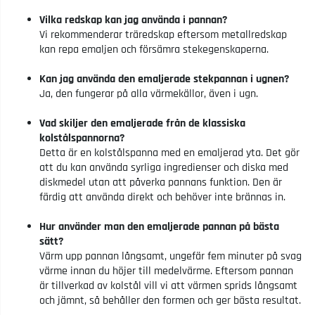
Vilka redskap kan jag använda i pannan?
Vi rekommenderar träredskap eftersom metallredskap
kan repa emaljen och försämra stekegenskaperna.
Kan jag använda den emaljerade stekpannan i ugnen?
Ja, den fungerar på alla värmekällor, även i ugn.
Vad skiljer den emaljerade från de klassiska
kolstålspannorna?
Detta är en kolstålspanna med en emaljerad yta. Det gör
att du kan använda syrliga ingredienser och diska med
diskmedel utan att påverka pannans funktion. Den är
färdig att använda direkt och behöver inte brännas in.
Hur använder man den emaljerade pannan på bästa
sätt?
Värm upp pannan långsamt, ungefär fem minuter på svag
värme innan du höjer till medelvärme. Eftersom pannan
är tillverkad av kolstål vill vi att värmen sprids långsamt
och jämnt, så behåller den formen och ger bästa resultat.