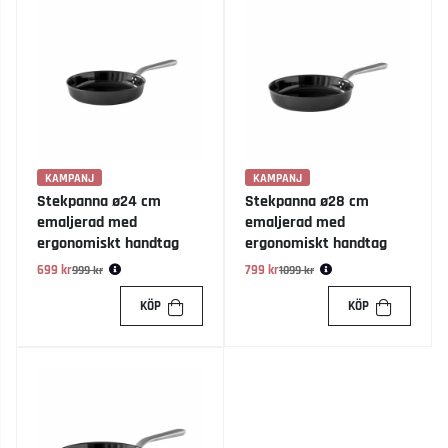
KAMPANJ
KAMPANJ
Stekpanna ø24 cm
Stekpanna ø28 cm
emaljerad med
emaljerad med
ergonomiskt handtag
ergonomiskt handtag
699 kr
Ordinarie pris:
799 kr
Ordinarie pris:
999 kr
1099 kr
KÖP
KÖP