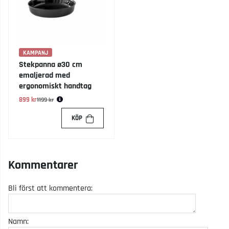
KAMPANJ
Stekpanna ø30 cm
emaljerad med
ergonomiskt handtag
899 kr
Ordinarie pris:
1199 kr
KÖP
Kommentarer
Bli först att kommentera:
Namn: