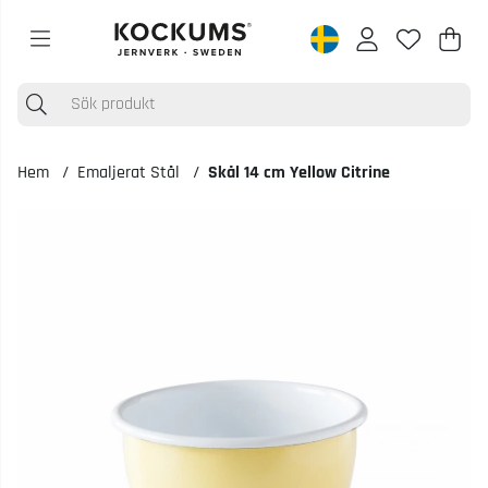
Varu
Anta
.
Hem
Emaljerat Stål
Skål 14 cm Yellow Citrine
Produktbilder Skål 14 cm Yellow Citrine