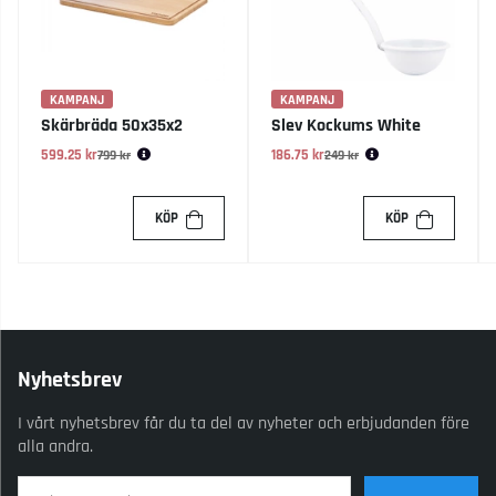
KAMPANJ
KAMPANJ
Skärbräda 50x35x2
Slev Kockums White
599.25 kr
Ordinarie pris:
186.75 kr
Ordinarie pris:
799 kr
249 kr
KÖP
KÖP
Nyhetsbrev
I vårt nyhetsbrev får du ta del av nyheter och erbjudanden före
alla andra.