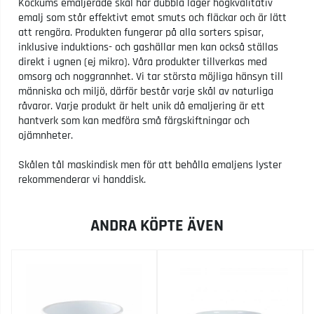
Kockums emaljerade skål har dubbla lager högkvalitativ
emalj som står effektivt emot smuts och fläckar och är lätt
att rengöra. Produkten fungerar på alla sorters spisar,
inklusive induktions- och gashällar men kan också ställas
direkt i ugnen (ej mikro). Våra produkter tillverkas med
omsorg och noggrannhet. Vi tar största möjliga hänsyn till
människa och miljö, därför består varje skål av naturliga
råvaror. Varje produkt är helt unik då emaljering är ett
hantverk som kan medföra små färgskiftningar och
ojämnheter.
Skålen tål maskindisk men för att behålla emaljens lyster
rekommenderar vi handdisk.
ANDRA KÖPTE ÄVEN