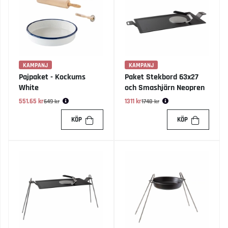
KAMPANJ
KAMPANJ
Pajpaket - Kockums
Paket Stekbord 63x27
White
och Smashjärn Neopren
551.65 kr
Ordinarie pris:
1311 kr
Ordinarie pris:
649 kr
1748 kr
KÖP
KÖP