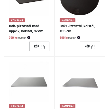
KAMPANJ
KAMPANJ
Bak/pizzastål med
Bak/Pizzastål, kolstål,
uppvik, kolstål, 37x32
ø35 cm
799 kr
Ordinarie pris:
699 kr
Ordinarie pris:
1099 kr
999 kr
KÖP
KÖP
KAMPANJ
KAMPANJ