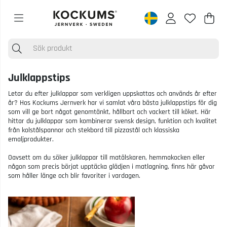
Varu
Anta
.
Julklappstips
Letar du efter julklappar som verkligen uppskattas och används år efter
år? Hos Kockums Jernverk har vi samlat våra bästa julklappstips för dig
som vill ge bort något genomtänkt, hållbart och vackert till köket. Här
hittar du julklappar som kombinerar svensk design, funktion och kvalitet
från kolstålspannor och stekbord till pizzastål och klassiska
emaljprodukter.
Oavsett om du söker julklappar till matälskaren, hemmakocken eller
någon som precis börjat upptäcka glädjen i matlagning, finns här gåvor
som håller länge och blir favoriter i vardagen.