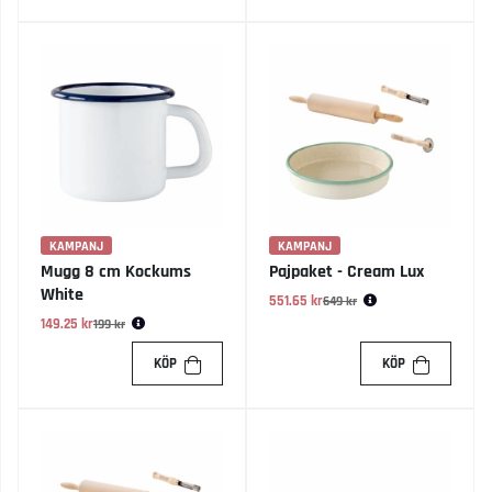
KAMPANJ
KAMPANJ
Mugg 8 cm Kockums
Pajpaket - Cream Lux
White
551.65 kr
Ordinarie pris:
649 kr
149.25 kr
Ordinarie pris:
199 kr
KÖP
KÖP