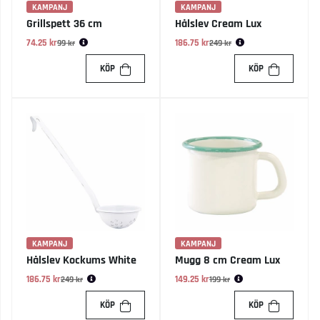
KAMPANJ
KAMPANJ
Grillspett 36 cm
Hålslev Cream Lux
74.25 kr
Ordinarie pris:
186.75 kr
Ordinarie pris:
99 kr
249 kr
KÖP
KÖP
KAMPANJ
KAMPANJ
Hålslev Kockums White
Mugg 8 cm Cream Lux
186.75 kr
Ordinarie pris:
149.25 kr
Ordinarie pris:
249 kr
199 kr
KÖP
KÖP