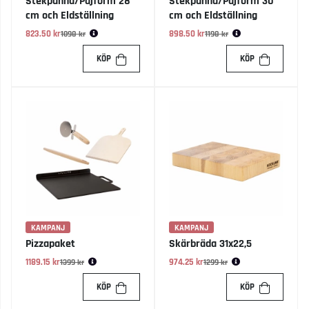
Stekpanna/Pajform 28
Stekpanna/Pajform 30
cm och Eldställning
cm och Eldställning
823.50 kr
Ordinarie pris:
898.50 kr
Ordinarie pris:
1098 kr
1198 kr
KÖP
KÖP
KAMPANJ
KAMPANJ
Pizzapaket
Skärbräda 31x22,5
1189.15 kr
Ordinarie pris:
974.25 kr
Ordinarie pris:
1399 kr
1299 kr
KÖP
KÖP