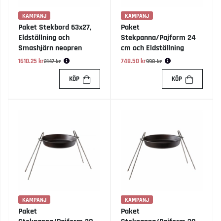
KAMPANJ
KAMPANJ
Paket Stekbord 63x27,
Paket
Eldställning och
Stekpanna/Pajform 24
Smashjärn neopren
cm och Eldställning
1610.25 kr
Ordinarie pris:
748.50 kr
Ordinarie pris:
2147 kr
998 kr
KÖP
KÖP
KAMPANJ
KAMPANJ
Paket
Paket