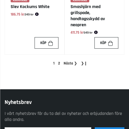
KAMPANJ
KAMPANJ
Slev Kockums White
Smashjärn med
grillspade,
186.75 kr
Ordinarie pris:
249 kr
handtagsskydd av
neopren
411.75 kr
Ordinarie pris:
549 kr
KÖP
KÖP
1
2
Nästa
❯
❯❙
Nyhetsbrev
I vårt nyhetsbrev får du ta del av nyheter och erbjudanden före
alla andra.