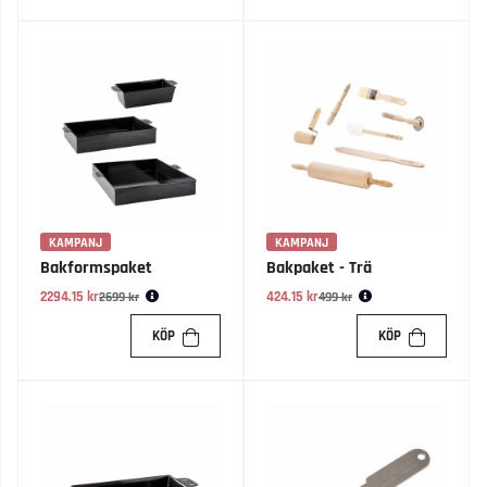
KAMPANJ
KAMPANJ
Bakformspaket
Bakpaket - Trä
2294.15 kr
Ordinarie pris:
424.15 kr
Ordinarie pris:
2699 kr
499 kr
KÖP
KÖP