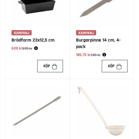
KAMPANJ
KAMPANJ
Brödform 23x12,5 cm
Burgarpinne 14 cm, 4-
pack
699 kr
Ordinarie pris:
899 kr
186.75 kr
Ordinarie pris:
249 kr
KÖP
KÖP