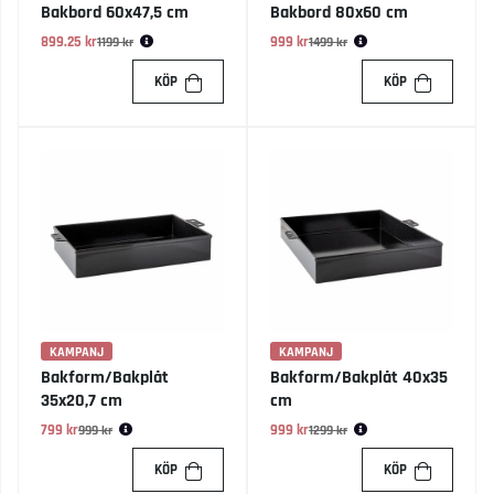
Bakbord 60x47,5 cm
Bakbord 80x60 cm
899.25 kr
Ordinarie pris:
999 kr
Ordinarie pris:
1199 kr
1499 kr
KÖP
KÖP
KAMPANJ
KAMPANJ
Bakform/Bakplåt
Bakform/Bakplåt 40x35
35x20,7 cm
cm
799 kr
Ordinarie pris:
999 kr
Ordinarie pris:
999 kr
1299 kr
KÖP
KÖP