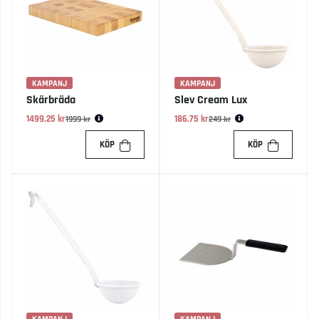
KAMPANJ
KAMPANJ
Skärbräda
Slev Cream Lux
1499.25 kr
Ordinarie pris:
186.75 kr
Ordinarie pris:
1999 kr
249 kr
KÖP
KÖP